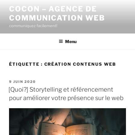
Aller
COCON – AGENCE DE
au
COMMUNICATION WEB
contenu
principal
communiquez facilement!
Menu
ÉTIQUETTE :
CRÉATION CONTENUS WEB
PUBLIÉ
9 JUIN 2020
LE
[Quoi?] Storytelling et référencement
pour améliorer votre présence sur le web