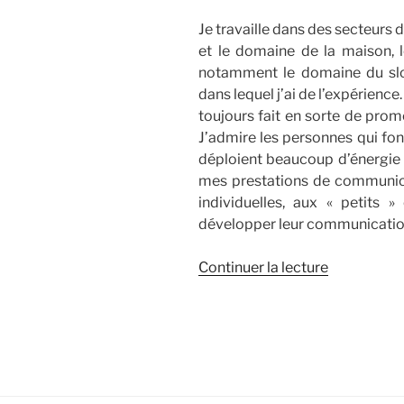
Je travaille dans des secteurs d
et le domaine de la maison, l
notamment le domaine du sl
dans lequel j’ai de l’expérience
toujours fait en sorte de prom
J’admire les personnes qui font
déploient beaucoup d’énergie à
mes prestations de communica
individuelles, aux « petits 
développer leur communicatio
de
Continuer la lecture
« [Pour
qui?]
Les
« petits »
créateurs
souhaitant