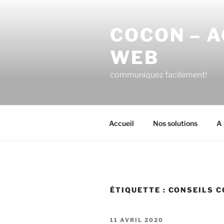
Aller
au
COCON – 
contenu
principal
WEB
communiquez facilement!
Accueil
Nos solutions
A 
ÉTIQUETTE :
CONSEILS C
PUBLIÉ
11 AVRIL 2020