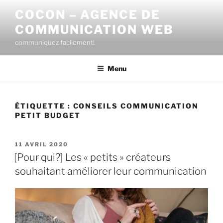
Aller
COCON – AGENCE DE
au
COMMUNICATION WEB
contenu
principal
communiquez facilement!
Menu
ÉTIQUETTE :
CONSEILS COMMUNICATION
PETIT BUDGET
PUBLIÉ
11 AVRIL 2020
LE
[Pour qui?] Les « petits » créateurs
souhaitant améliorer leur communication