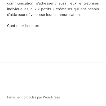
communication s’adressent aussi eux entreprises
individuelles, aux « petits » créateurs qui ont besoin
d’aide pour développer leur communication.
de
Continuer la lecture
« [Pour
qui?]
Les
« petits »
créateurs
souhaitant
améliorer
leur
communication »
Fièrement propulsé par WordPress