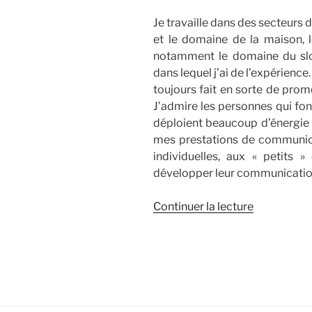
Je travaille dans des secteurs d
et le domaine de la maison, l
notamment le domaine du sl
dans lequel j’ai de l’expérience
toujours fait en sorte de prom
J’admire les personnes qui font
déploient beaucoup d’énergie à
mes prestations de communica
individuelles, aux « petits 
développer leur communicatio
de
Continuer la lecture
« [Pour
qui?]
Les
« petits »
créateurs
souhaitant