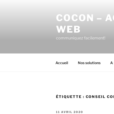
Aller
au
COCON – 
contenu
principal
WEB
communiquez facilement!
Accueil
Nos solutions
A 
ÉTIQUETTE :
CONSEIL CO
PUBLIÉ
11 AVRIL 2020