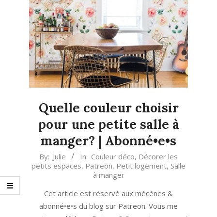
Quelle couleur choisir
pour une petite salle à
manger? | Abonné•e•s
2021-
By:
Julie
In:
Couleur déco
,
Décorer les
petits espaces
,
Patreon
,
Petit logement
,
Salle
09-
à manger
21
Cet article est réservé aux mécènes &
abonné•e•s du blog sur Patreon. Vous me