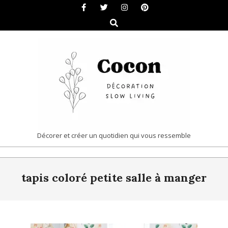
Skip
to
Search
content
COCON
Décorer et créer un quotidien qui vous ressemble
|
Primary
DÉCORATION
tapis coloré petite salle à manger
Navigation
&
Menu
SLOW
LIVING