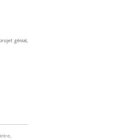
rojet génial,
intre
,