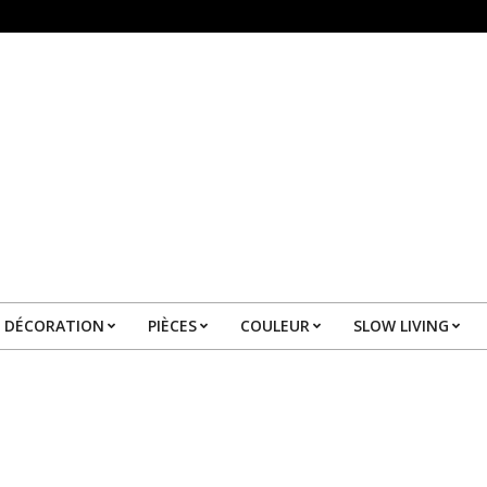
DÉCORATION
PIÈCES
COULEUR
SLOW LIVING
Primary
Navigation
Menu